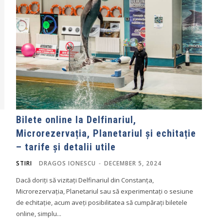
Bilete online la Delfinariul,
Microrezervația, Planetariul și echitație
– tarife și detalii utile
STIRI
DRAGOS IONESCU
-
DECEMBER 5, 2024
Dacă doriți să vizitați Delfinariul din Constanța,
Microrezervația, Planetariul sau să experimentați o sesiune
de echitație, acum aveți posibilitatea să cumpărați biletele
online, simplu...