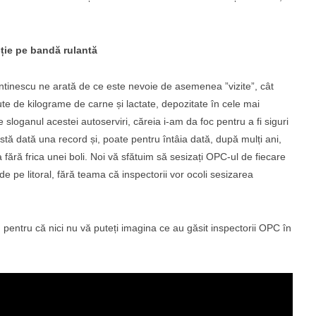
cție pe bandă rulantă
tantinescu ne arată de ce este nevoie de asemenea ”vizite”, cât
 Sute de kilograme de carne și lactate, depozitate în cele mai
fie sloganul acestei autoserviri, căreia i-am da foc pentru a fi siguri
astă dată una record și, poate pentru întâia dată, după mulți ani,
fără frica unei boli. Noi vă sfătuim să sesizați OPC-ul de fiecare
de pe litoral, fără teama că inspectorii vor ocoli sesizarea
, pentru că nici nu vă puteți imagina ce au găsit inspectorii OPC în