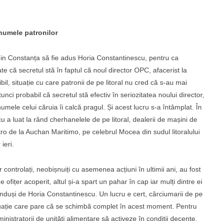
numele patronilor
din Constanța să fie adus Horia Constantinescu, pentru ca
ate că secretul stă în faptul că noul director OPC, afacerist la
ibil, situație cu care patronii de pe litoral nu cred că s-au mai
unci probabil că secretul stă efectiv în seriozitatea noului director,
numele celui căruia îi calcă pragul. Și acest lucru s-a întâmplat. În
 a luat la rând cherhanelele de pe litoral, dealerii de mașini de
tro de la Auchan Maritimo, pe celebrul Mocea din sudul litoralului
ieri.
r controlați, neobișnuiți cu asemenea acțiuni în ultimii ani, au fost
ofițer acoperit, altul și-a spart un pahar în cap iar mulți dintre ei
conduși de Horia Constantinescu. Un lucru e cert, cârciumarii de pe
ituație care pare că se schimbă complet în acest moment. Pentru
nistratorii de unități alimentare să activeze în condiții decente,