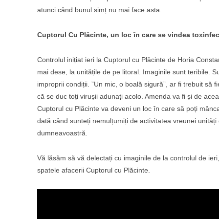
atunci când bunul simț nu mai face asta.
Cuptorul Cu Plăcinte, un loc în care se vindea toxinfe
Controlul inițiat ieri la Cuptorul cu Plăcinte de Horia Cons
mai dese, la unitățile de pe litoral. Imaginile sunt teribile.
improprii condiții. ”Un mic, o boală sigură”, ar fi trebuit să 
că se duc toți virușii adunați acolo. Amenda va fi și de ace
Cuptorul cu Plăcinte va deveni un loc în care să poți mânca 
dată când sunteți nemulțumiți de activitatea vreunei unități 
dumneavoastră.
Vă lăsăm să vă delectați cu imaginile de la controlul de ieri
spatele afacerii Cuptorul cu Plăcinte.