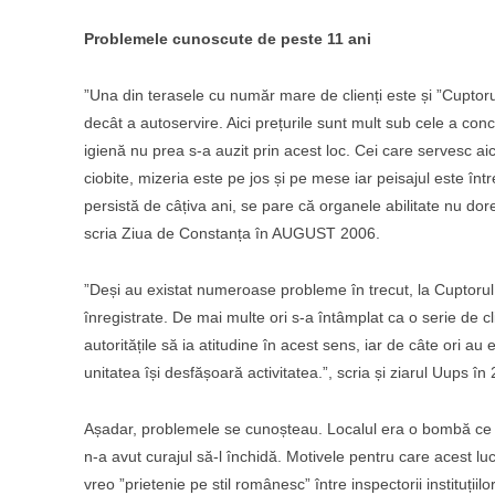
Problemele cunoscute de peste 11 ani
”Una din terasele cu număr mare de clienți este și ”Cuptor
decât a autoservire. Aici prețurile sunt mult sub cele a con
igienă nu prea s-a auzit prin acest loc. Cei care servesc aici 
ciobite, mizeria este pe jos și pe mese iar peisajul este între
persistă de câțiva ani, se pare că organele abilitate nu 
scria Ziua de Constanța în AUGUST 2006.
”Deși au existat numeroase probleme în trecut, la Cuptorul c
înregistrate. De mai multe ori s-a întâmplat ca o serie de cl
autoritățile să ia atitudine în acest sens, iar de câte ori a
unitatea își desfășoară activitatea.”, scria și ziarul Uups în
Așadar, problemele se cunoșteau. Localul era o bombă ce a 
n-a avut curajul să-l închidă. Motivele pentru care acest lu
vreo ”prietenie pe stil românesc” între inspectorii instituți