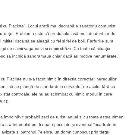
ul cu Plăcinte”. Locul arată mai degrabă a sanatoriu comunist
curenței. Problema este că produsele lasă mult de dorit iar de
mititei riscă să se aleagă cu fel și fel de boli. Farfuriile sunt
git de câinii vagabonzi și copiii străzii. Cu toate că situația
doresc să închidă șandramaua chiar dacă au motive nenumărate.”,
u Plăcinte nu s-a făcut nimic în direcția corectării neregulilor
ienți să se plângă de standardele serviciilor de acolo, fără ca
u existat controale, ele nu au schimbat cu nimic modul în care
 2010.
îmbolnăvit probabil zeci de turiști anual și cu toate astea nimeni
cru s-a întâmplat pot fi doar speculate și eventual încadrate în
ilor avizate și patronul Pelehra, un domn cunoscut prin târgul