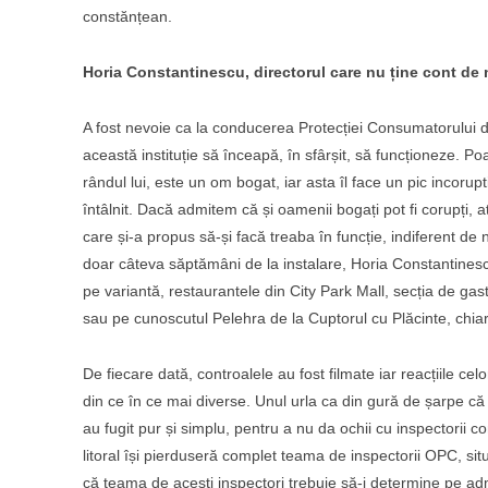
constănțean.
Horia Constantinescu, directorul care nu ține cont de 
A fost nevoie ca la conducerea Protecției Consumatorului 
această instituție să înceapă, în sfârșit, să funcționeze. Po
rândul lui, este un om bogat, iar asta îl face un pic incorupt
întâlnit. Dacă admitem că și oamenii bogați pot fi corupți, at
care și-a propus să-și facă treaba în funcție, indiferent de 
doar câteva săptămâni de la instalare, Horia Constantinescu
pe variantă, restaurantele din City Park Mall, secția de gas
sau pe cunoscutul Pelehra de la Cuptorul cu Plăcinte, chiar 
De fiecare dată, controalele au fost filmate iar reacțiile celo
din ce în ce mai diverse. Unul urla ca din gură de șarpe că e 
au fugit pur și simplu, pentru a nu da ochii cu inspectorii 
litoral își pierduseră complet teama de inspectorii OPC, s
că teama de acești inspectori trebuie să-i determine pe admi