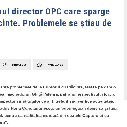
mul director OPC care sparge
cinte. Problemele se știau de
Pinterest
WhatsApp
anța problemele de la Cuptorul cu Plăcinte, terasa pe care o
stea, machedonul Ghiță Pelehra, patronul respectivului loc, a
pectorii instituțiilor ce ar fi trebuit să-i verifice activitatea.
 adus Horia Constantinescu, un bucureștean decis să-și facă
ul, pentru ca realitatea murdară din spatele Cuptorului cu
are”.