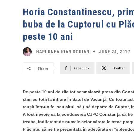
Horia Constantinescu, pri
buba de la Cuptorul cu Plă
peste 10 ani
JUNE 24, 2017
HAPURNEA IOAN DORIAN
Facebook
Twitter
Share
De peste 10 ani de zile tot semnalează presa din Const
știm cu toții la intrare în Satul de Vacanță. Cu toate a
reușit într-un fel sau altul, să țină departe de Cuptor, ins
A fost nevoie ca la conducerea CJPC Constanța să fie
treaba, indiferent de numele celor cărora le trece prag
Plăcinte, să ne fie prezentată în adevărata ei ”splendo