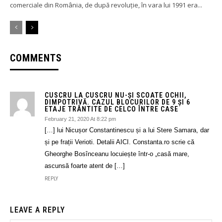
comerciale din România, de după revoluție, în vara lui 1991 era...
COMMENTS
CUSCRU LA CUSCRU NU-ȘI SCOATE OCHII,
DIMPOTRIVĂ. CAZUL BLOCURILOR DE 9 ȘI 6
ETAJE TRÂNTITE DE CELCO ÎNTRE CASE
February 21, 2020 At 8:22 pm
[…] lui Nicușor Constantinescu și a lui Stere Samara, dar
și pe frații Verioti. Detalii AICI. Constanta.ro scrie că
Gheorghe Bosînceanu locuiește într-o „casă mare,
ascunsă foarte atent de […]
REPLY
LEAVE A REPLY