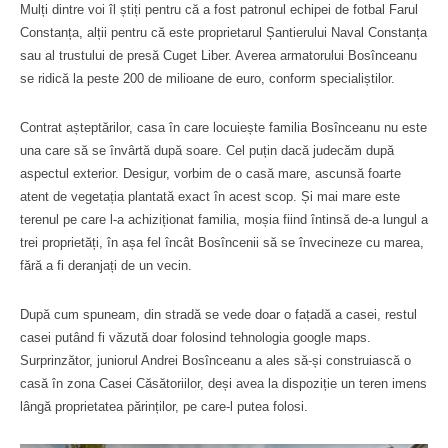
Mulți dintre voi îl știți pentru că a fost patronul echipei de fotbal Farul
Constanța, alții pentru că este proprietarul Șantierului Naval Constanța
sau al trustului de presă Cuget Liber. Averea armatorului Bosînceanu
se ridică la peste 200 de milioane de euro, conform specialiștilor.
Contrat așteptărilor, casa în care locuiește familia Bosînceanu nu este
una care să se învârtă după soare. Cel puțin dacă judecăm după
aspectul exterior. Desigur, vorbim de o casă mare, ascunsă foarte
atent de vegetația plantată exact în acest scop. Și mai mare este
terenul pe care l-a achiziționat familia, moșia fiind întinsă de-a lungul a
trei proprietăți, în așa fel încât Bosîncenii să se învecineze cu marea,
fără a fi deranjați de un vecin.
După cum spuneam, din stradă se vede doar o fațadă a casei, restul
casei putând fi văzută doar folosind tehnologia google maps.
Surprinzător, juniorul Andrei Bosînceanu a ales să-și construiască o
casă în zona Casei Căsătoriilor, deși avea la dispoziție un teren imens
lângă proprietatea părinților, pe care-l putea folosi.