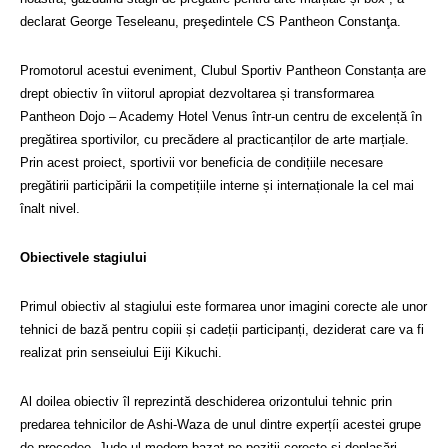
declarat George Teseleanu, preşedintele CS Pantheon Constanţa.
Promotorul acestui eveniment, Clubul Sportiv Pantheon Constanța are
drept obiectiv în viitorul apropiat dezvoltarea și transformarea
Pantheon Dojo – Academy Hotel Venus într-un centru de excelență în
pregătirea sportivilor, cu precădere al practicanților de arte marțiale.
Prin acest proiect, sportivii vor beneficia de condițiile necesare
pregătirii participării la competițiile interne și internaționale la cel mai
înalt nivel.
Obiectivele stagiului
Primul obiectiv al stagiului este formarea unor imagini corecte ale unor
tehnici de bază pentru copiii și cadeții participanți, deziderat care va fi
realizat prin senseiului Eiji Kikuchi.
Al doilea obiectiv îl reprezintă deschiderea orizontului tehnic prin
predarea tehnicilor de Ashi-Waza de unul dintre experțíi acestei grupe
de procedee. Judo-ul modern bazat pe pozitii corecte și deplasări