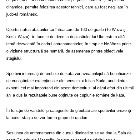
dinamice, permite folosirea acestor tehnici, care au fost neglijate în
judo-ul românesc.
Oportunitatea atacurilor cu întoarcere de 180 de grade (Te-Waza și
Koshi-Waza), în funcție de direcția deplasărilor lui Uke este o altă
temă dezvoltată în cadrul antrenamentelor, în timp ce Ne-Waza printr-
o viziune structurală se numără, de asemenea printre obiectivele
stagiului.
Sportivii interesați de probele de kata vor avea prilejul să beneficieze
de cunoștințele excepționale ale senseiului Iulian Surla, unul dintre
experții cei mai importanți din acest domeniu si al cărui efort din ultimii
ani a dus la rezultatele bune obținute de cuplurile române de kata.
În funcție de vârstele și categoriile de greutate ale sportivilor prezenți
la acest stagiu se vor forma grupe de randori.
Sesiunea de antrenamente din cursul dimineților se va ține la Sala de