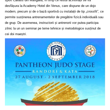
sport Callatis din Mangalia, în timp ce restul acvitivății se va
desfășura la Academy Hotel din Venus, care dispune de un dojo
modern, precum și de o bază sportivă cu instalații de tip „crossfit”, ce
permite susținerea antrenamentelor de pregătire fizică individuală sau
de grup. De asemenea, instructorii și antrenorii vor putea participa
zilnic la un un seminar pe teme tehnice și metodologice susținut de
cei doi maeștri.