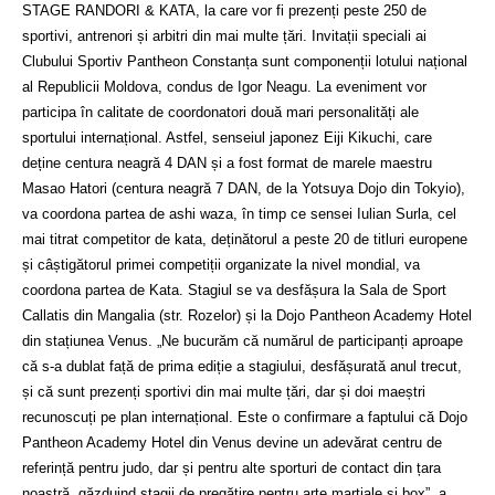
STAGE RANDORI & KATA, la care vor fi prezenți peste 250 de
sportivi, antrenori și arbitri din mai multe țări. Invitații speciali ai
Clubului Sportiv Pantheon Constanța sunt componenții lotului național
al Republicii Moldova, condus de Igor Neagu. La eveniment vor
participa în calitate de coordonatori două mari personalități ale
sportului internațional. Astfel, senseiul japonez Eiji Kikuchi, care
deține centura neagră 4 DAN și a fost format de marele maestru
Masao Hatori (centura neagră 7 DAN, de la Yotsuya Dojo din Tokyio),
va coordona partea de ashi waza, în timp ce sensei Iulian Surla, cel
mai titrat competitor de kata, deținătorul a peste 20 de titluri europene
și câștigătorul primei competiții organizate la nivel mondial, va
coordona partea de Kata. Stagiul se va desfășura la Sala de Sport
Callatis din Mangalia (str. Rozelor) și la Dojo Pantheon Academy Hotel
din stațiunea Venus. „Ne bucurăm că numărul de participanți aproape
că s-a dublat față de prima ediție a stagiului, desfășurată anul trecut,
și că sunt prezenți sportivi din mai multe țări, dar și doi maeștri
recunoscuți pe plan internațional. Este o confirmare a faptului că Dojo
Pantheon Academy Hotel din Venus devine un adevărat centru de
referință pentru judo, dar și pentru alte sporturi de contact din țara
noastră, găzduind stagii de pregătire pentru arte marțiale și box”, a