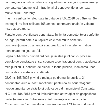
de menţinere a ordinii publice şi a gradului de reacţie în prevenirea şi
combaterea fenomenului infracţional şi contravenţional pe raza
municipiului Constanța.
În urma verificărilor efectuate în data de 27.08.2018 de către lucrătorii
instituției, au fost aplicate 163 amenzi contravenționale în valoare
totală de 45.487 lei.
Faptele contravenţionale constatate, în limita competențelor conferite
de lege, pentru care s-au aplicat cele mai multe sancțiuni
contravenţionale cu amendă sunt prevăzute în actele normative
menționate mai jos, astfel:
Legea nr.61/1991- privind ordinea şi liniștea publică: 25 procese
verbale de constatare și sancționare a contravenției pentru apelarea la
mila publicului, consum de alcool în locuri publice, încălcarea unor
norme de conviețuire socială, etc.
OUG nr. 195/2002 privind circulaţia pe drumurile publice: 24
conducatori auto au fost sanctionati pentru că au oprit /staționat
neregulamentar pe străzile și bulevardele din municipiul Constanța;
H.C.L nr. 184/2013 privind îmbunătățirea activităților de gospodărire,
protecția mediului, întreținere și înfrumusețare a municipiului
Constanța: au fost sancționate contravențional 75 fapte antisociale