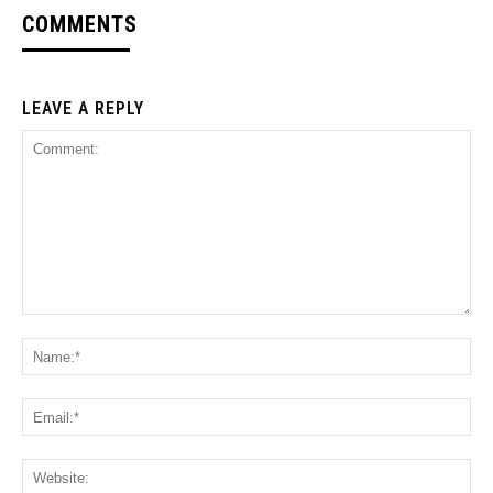
COMMENTS
LEAVE A REPLY
Comment:
Na
Ema
Web