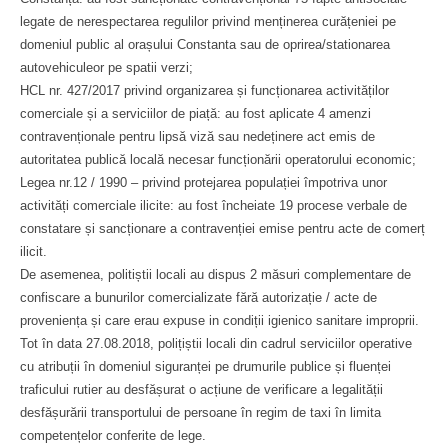
legate de nerespectarea regulilor privind menținerea curățeniei pe
domeniul public al orașului Constanta sau de oprirea/stationarea
autovehiculeor pe spatii verzi;
HCL nr. 427/2017 privind organizarea și funcționarea activităților
comerciale și a serviciilor de piață: au fost aplicate 4 amenzi
contravenționale pentru lipsă viză sau nedeținere act emis de
autoritatea publică locală necesar funcționării operatorului economic;
Legea nr.12 / 1990 – privind protejarea populației împotriva unor
activități comerciale ilicite: au fost încheiate 19 procese verbale de
constatare și sancționare a contravenției emise pentru acte de comerț
ilicit.
De asemenea, politiștii locali au dispus 2 măsuri complementare de
confiscare a bunurilor comercializate fără autorizație / acte de
proveniența și care erau expuse in condiții igienico sanitare improprii.
Tot în data 27.08.2018, polițiștii locali din cadrul serviciilor operative
cu atribuții în domeniul siguranței pe drumurile publice și fluenței
traficului rutier au desfășurat o acțiune de verificare a legalității
desfășurării transportului de persoane în regim de taxi în limita
competențelor conferite de lege.