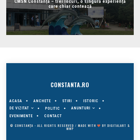
CMSN Constanța – trei locuri, o singură experiență
care chiar contează
CONSTANTA.RO
ACASA
ANCHETE
STIRI
ISTORIC
DE VIZITAT
ANUNTURI
POLITIC
EVENIMENTE
CONTACT
© CONSTANȚA - ALL RIGHTS RESERVED / MADE WITH
BY
DIGITALART
&
MWP