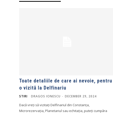
Toate detaliile de care ai nevoie, pentru
o vizită la Delfinariu
STIRI
DRAGOS IONESCU
-
DECEMBER 29, 2024
Dacă vreți să vizitați Delfinariul din Constanța,
Microrezervația, Planetariul sau echitația, puteți cumpăra