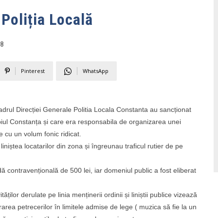
Poliția Locală
18
Pinterest
WhatsApp
n cadrul Direcției Generale Politia Locala Constanta au sancționat
piul Constanța și care era responsabila de organizarea unei
 cu un volum fonic ridicat.
iștea locatarilor din zona și îngreunau traficul rutier de pe
ă contravențională de 500 lei, iar domeniul public a fost eliberat
ților derulate pe linia menținerii ordinii și liniștii publice vizează
rea petrecerilor în limitele admise de lege ( muzica să fie la un