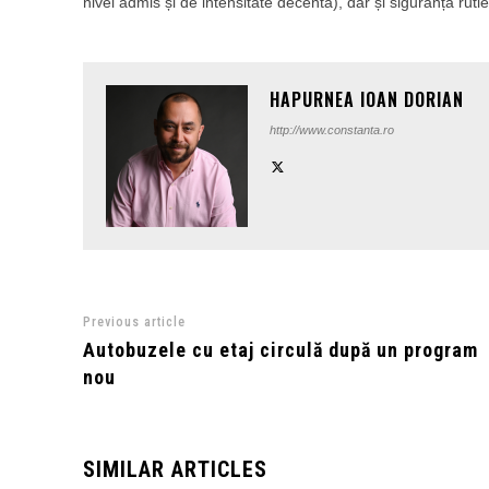
nivel admis și de intensitate decentă), dar și siguranța rutie
HAPURNEA IOAN DORIAN
http://www.constanta.ro
Previous article
Autobuzele cu etaj circulă după un program
nou
SIMILAR ARTICLES