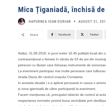
Mica Țiganiadă, închisă de 
AUGUST 31, 20
HAPURNEA IOAN DORIAN
Facebook
Twitter
Share
Astăzi, 31.08.2018, in jurul orelor 16.45 politiștii locali di
contravențional o femeie în vârsta de 53 de ani din munici
petreceri cu lăutari care foloseau instrumente de sonorizare
La eveniment participau mai multe persoane care tulburau lin
strada Dacia din centrul orașului Constanta.
In aceasta situație i s-a aplicat persoanei in cauza o amend
și zona igienizată de către participanții la eveniment.
Facem mențiunea că, principalul obiectiv de control al activită
respectarea normelor privind buna vecinătate prin desfășura