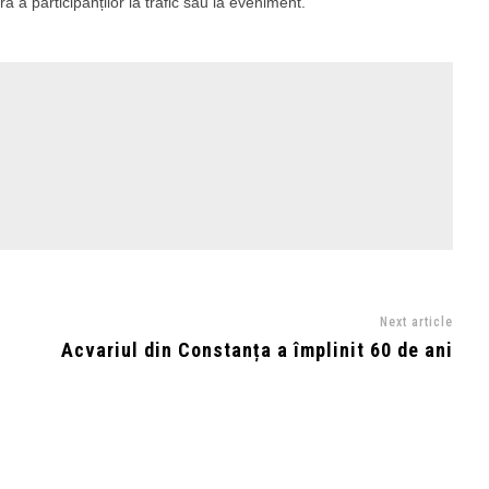
ră a participanților la trafic sau la eveniment.
Next article
Acvariul din Constanța a împlinit 60 de ani