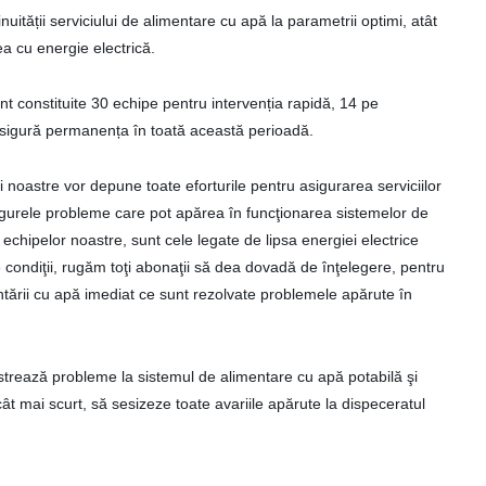
uității serviciului de alimentare cu apă la parametrii optimi, atât
ea cu energie electrică.
nt constituite 30 echipe pentru intervenția rapidă, 14 pe
 asigură permanența în toată această perioadă.
i noastre vor depune toate eforturile pentru asigurarea serviciilor
ingurele probleme care pot apărea în funcţionarea sistemelor de
a echipelor noastre, sunt cele legate de lipsa energiei electrice
te condiţii, rugăm toţi abonaţii să dea dovadă de înţelegere, pentru
tării cu apă imediat ce sunt rezolvate problemele apărute în
istrează probleme la sistemul de alimentare cu apă potabilă şi
cât mai scurt, să sesizeze toate avariile apărute la dispeceratul