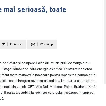
ie mai serioasă, toate
Pinterest
WhatsApp
ția de tratare și pompare
Palas
din municipiul Constanța s-au
ul stației rămânând fără energie electrică. Pentru remedierea
au făcut toate manevrele necesare pentru repornirea pompelor în
tatiei inca se inregistreaza intreruperi in alimentarea cu tensiune,
 abonații din zonele CET, Viile Noi, Medeea,
Palas
, Brătianu, Km4-
el II au apă potabilă la robinete cu presiuni scăzute, în timp ce
apă.