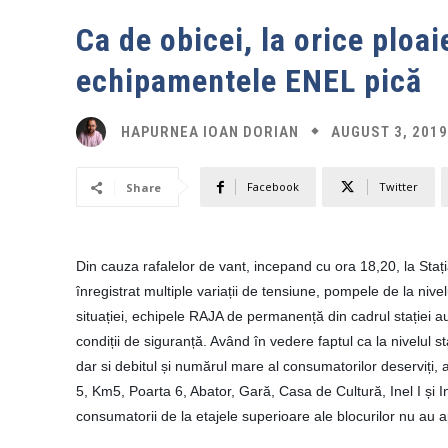
Ca de obicei, la orice ploa
echipamentele ENEL pică
AUGUST 3, 2019
HAPURNEA IOAN DORIAN
Facebook
Twitter
Share
Din cauza rafalelor de vant, incepand cu ora 18,20, la Sta
înregistrat multiple
variații
de tensiune, pompele de la nivel
situației, echipele RAJA de permanență din cadrul stației 
condiții de siguranță. Având
în vedere faptul ca la nivelul s
dar si debitul și numărul mare al consumatorilor deserviți,
5, Km5, Poarta 6, Abator, Gară, Casa de Cultură, Inel I și In
consumatorii de la etajele superioare ale blocurilor nu au 