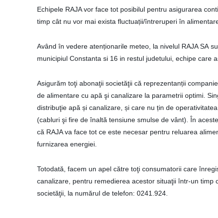
Echipele RAJA vor face tot posibilul pentru asigurarea contin
timp cât nu vor mai exista fluctuații/întreruperi în alimentar
Având în vedere atenționarile meteo
,
la nivelul RAJA SA su
municipiul Constanta si 16 in restul judetului, echipe care
Asigurăm toţi abonaţii societăţii că reprezentanții companie
de alimentare cu apă şi canalizare la parametrii optimi. S
distribuţie apă și canalizare, și care nu țin de operativitate
(cabluri şi fire de înaltă tensiune smulse de vânt). În aces
că RAJA va face tot ce este necesar pentru reluarea alimen
furnizarea energiei.
Totodată, facem un apel către toţi consumatorii care înreg
canalizare, pentru remedierea acestor situaţii într-un timp 
societăţii, la numărul de telefon: 0241.924.