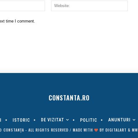
Email:*
Websi
next time I comment.
CONSTANTA.RO
DE VIZITAT
ANUNTURI
I
ISTORIC
POLITIC
© CONSTANȚA - ALL RIGHTS RESERVED / MADE WITH
BY
DIGITALART
&
MW