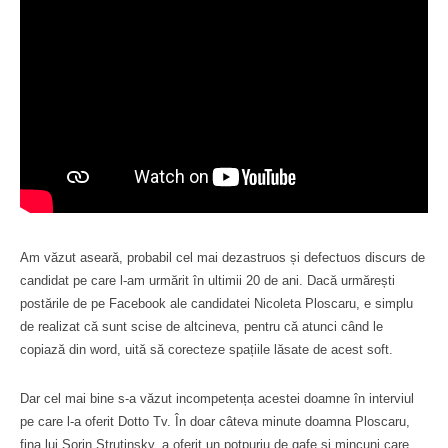
Am văzut aseară, probabil cel mai dezastruos și defectuos discurs de
candidat pe care l-am urmărit în ultimii 20 de ani. Dacă urmărești
postările de pe Facebook ale candidatei Nicoleta Ploscaru, e simplu
de realizat că sunt scise de altcineva, pentru că atunci când le
copiază din word, uită să corecteze spațiile lăsate de acest soft.
Dar cel mai bine s-a văzut incompetența acestei doamne în interviul
pe care l-a oferit Dotto Tv. În doar câteva minute doamna Ploscaru,
fina lui Sorin Strutinsky, a oferit un potpuriu de gafe și mincuni care