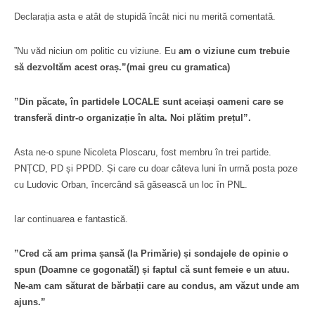
Declarația asta e atât de stupidă încât nici nu merită comentată.
”Nu văd niciun om politic cu viziune. Eu
am o viziune cum trebuie
să dezvoltăm acest oraș.”(mai greu cu gramatica)
”Din păcate, în partidele LOCALE sunt aceiași oameni care se
transferă dintr-o organizație în alta. Noi plătim prețul”.
Asta ne-o spune Nicoleta Ploscaru, fost membru în trei partide.
PNȚCD, PD și PPDD. Și care cu doar câteva luni în urmă posta poze
cu Ludovic Orban, încercând să găsească un loc în PNL.
Iar continuarea e fantastică.
”Cred că am prima șansă (la Primărie) și sondajele de opinie o
spun (Doamne ce gogonată!) și faptul că sunt femeie e un atuu.
Ne-am cam săturat de bărbații care au condus, am văzut unde am
ajuns.”