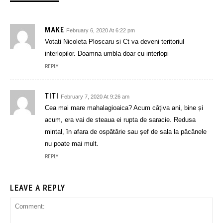
MAKE
February 6, 2020 At 6:22 pm
Votati Nicoleta Ploscaru si Ct va deveni teritoriul
interlopilor. Doamna umbla doar cu interlopi
REPLY
TITI
February 7, 2020 At 9:26 am
Cea mai mare mahalagioaica? Acum câțiva ani, bine și
acum, era vai de steaua ei rupta de saracie. Redusa
mintal, în afara de ospătărie sau șef de sala la păcănele
nu poate mai mult.
REPLY
LEAVE A REPLY