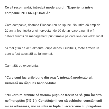
Ce vă recomandă, întreabă moderatorul: ”Experiența într-o
companie INTERNAȚIONALĂ”.
Care companie, doamna Ploscaru nu ne spune. Noi știm că timp de
10 ani a fost iubita unui norvegian de 80 de ani care a numit-o în
câteva funcții de management prin firmele pe care le-a dezvoltat local.
Și mai știm că actualmente, după decesul iubitului, toate firmele în
care a fost asociată au falimentat.
Cam atât cu experiența.
”Care sunt lucrurile bune din oraș”, întreabă moderatorul.
Urmează un răspuns haotico-hilar.
”Nu vorbim, trebuie să vorbim puțin de trecut ca să știm încotro
ne îndreptăm (?!?!?!). Constănțenii vor să schimbe, constănțenii
mi se adresează, vor să intre în luptă. Fiecare vine cu pregătirea.