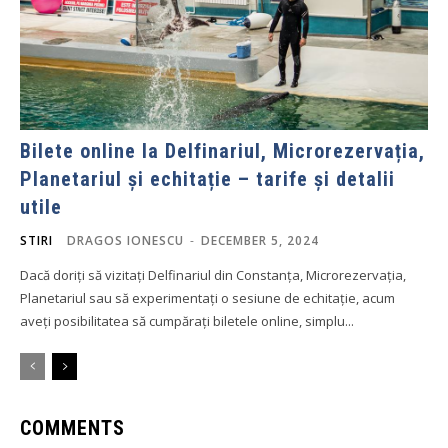
Bilete online la Delfinariul, Microrezervația,
Planetariul și echitație – tarife și detalii
utile
STIRI
DRAGOS IONESCU
-
DECEMBER 5, 2024
Dacă doriți să vizitați Delfinariul din Constanța, Microrezervația,
Planetariul sau să experimentați o sesiune de echitație, acum
aveți posibilitatea să cumpărați biletele online, simplu...
COMMENTS