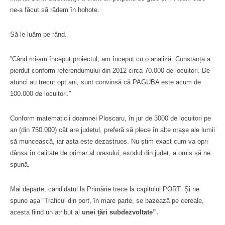
ne-a făcut să râdem în hohote.
Să le luăm pe rând.
”Când mi-am început proiectul, am început cu o analiză. Constanța a
pierdut conform referendumului din 2012 circa 70.000 de locuitori. De
atunci au trecut opt ani, sunt convinsă că PAGUBA este acum de
100.000 de locuitori.”
Conform matematicii doamnei Ploscaru, în jur de 3000 de locuitori pe
an (din 750.000) cât are județul, preferă să plece în alte orașe ale lumii
să muncească, iar asta este dezastruos. Nu știm exact cum va opri
dânsa în calitate de primar al orașului, exodul din județ, a omis să ne
spună.
Mai departe, candidatul la Primărie trece la capitolul PORT. Și ne
spune așa ”Traficul din port, în mare parte, se bazează pe cereale,
acesta fiind un atribut al
unei țări subdezvoltate”.