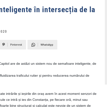
eligente în intersecția de la
2020
Pinterest
WhatsApp
 Capitol are de astăzi un sistem nou de semafoare inteligente, de
fluidizarea traficului rutier și pentru reducerea numărului de
te intrările și ieșirile din oraș avem în acest moment senzori de
cule ce intră și ies din Constanța, pe fiecare oră, minut sau
oarte bine structurat și calculat este nevoie de un sistem de