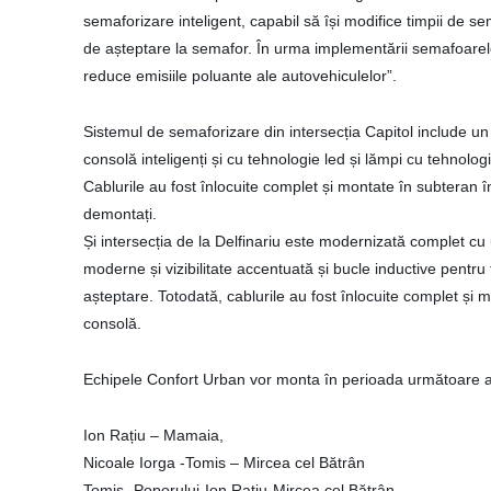
semaforizare inteligent, capabil să își modifice timpii de sem
de așteptare la semafor. În urma implementării semafoarelor
reduce emisiile poluante ale autovehiculelor”.
Sistemul de semaforizare din intersecția Capitol include un
consolă inteligenți și cu tehnologie led și lămpi cu tehnologi
Cablurile au fost înlocuite complet și montate în subteran în
demontați.
Și intersecția de la Delfinariu este modernizată complet cu
moderne și vizibilitate accentuată și bucle inductive pentru 
așteptare. Totodată, cablurile au fost înlocuite complet și 
consolă.
Echipele Confort Urban vor monta în perioada următoare aut
Ion Rațiu – Mamaia,
Nicoale Iorga -Tomis – Mircea cel Bătrân
Tomis -Poporului-Ion Rațiu-Mircea cel Bătrân