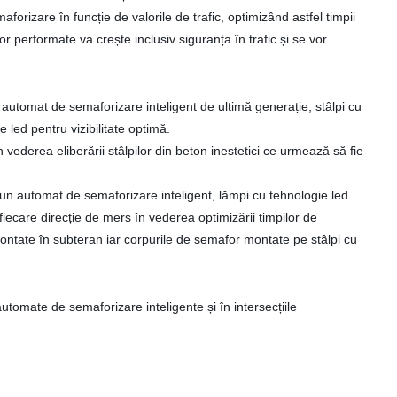
aforizare în funcție de valorile de trafic, optimizând astfel timpii
 performate va crește inclusiv siguranța în trafic și se vor
 automat de semaforizare inteligent de ultimă generație, stâlpi cu
e led pentru vizibilitate optimă.
 vederea eliberării stâlpilor din beton inestetici ce urmează să fie
 un automat de semaforizare inteligent, lămpi cu tehnologie led
fiecare direcție de mers în vederea optimizării timpilor de
montate în subteran iar corpurile de semafor montate pe stâlpi cu
omate de semaforizare inteligente și în intersecțiile