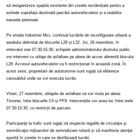
să reorganizeze spațiile existente din zonele rezidențiale pentru a
extinde suprafața destinată parcării autovehiculelor și a reabilita
traseele pietonale.
Pe strada Industriei Mici, continuă lucrările de reconfigurare urbană a
arealului delimitat de blocurile L28 și L32. Joi, 26 noiembrie, în
intervalul orar 07:30-15:30, echipele administratorului drumului public
vor interveni cu utilaje de asfaltare pe aleea de acces aferentă blocului
L28. Accesul autovehiculelor va fi restricționat în această zonă. În
acest sens, proprietarii de autoturisme sunt rugați să elibereze
carosabilul unde se vor executa lucrări.
Vineri, 27 noiembrie, utilajele de asfaltare se vor muta pe aleea
Timonei, între blocurile C4 și PF8. Intervențiile vor avea loc între orele
07:30-15:30, cu restricții de parcare.
Participanţii la trafic sunt rugați să respecte regulile de circulaţie şi
semnificaţia mijloacelor de semnalizare rutieră și să manifeste atenţie
sporită în zonele în care se desfășoară lucrări.