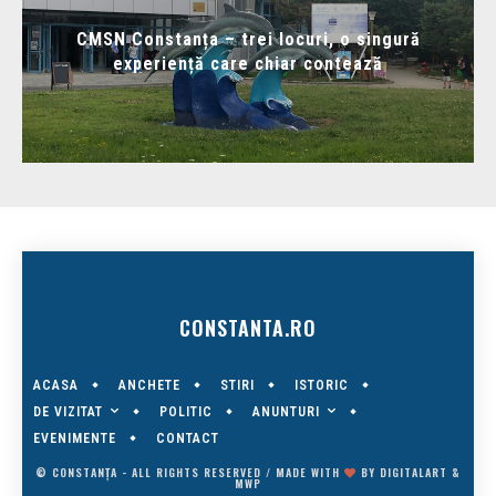
CMSN Constanța – trei locuri, o singură
experiență care chiar contează
CONSTANTA.RO
ACASA
ANCHETE
STIRI
ISTORIC
DE VIZITAT
ANUNTURI
POLITIC
EVENIMENTE
CONTACT
© CONSTANȚA - ALL RIGHTS RESERVED / MADE WITH
BY
DIGITALART
&
MWP