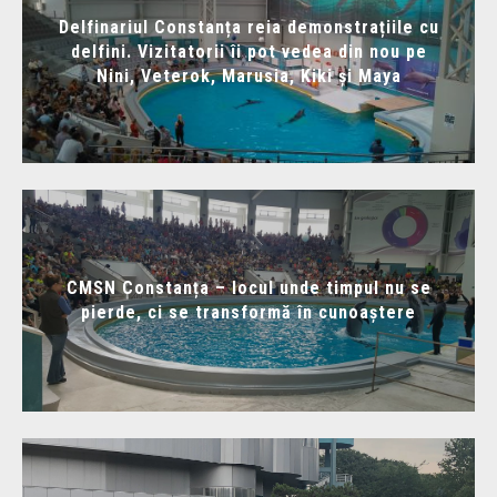
Delfinariul Constanța reia demonstrațiile cu
delfini. Vizitatorii îi pot vedea din nou pe
Nini, Veterok, Marusia, Kiki și Maya
CMSN Constanța – locul unde timpul nu se
pierde, ci se transformă în cunoaștere