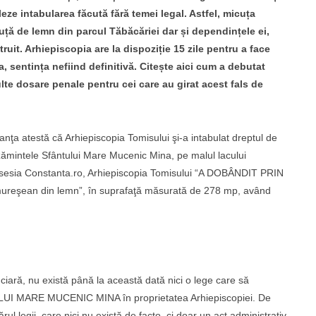
eze intabularea făcută fără temei legal. Astfel, micuța
uță de lemn din parcul Tăbăcăriei dar și dependințele ei,
it. Arhiepiscopia are la dispoziție 15 zile pentru a face
, sentința nefiind definitivă. Citește aici cum a debutat
ulte dosare penale pentru cei care au girat acest fals de
nţa atestă că Arhiepiscopia Tomisului şi-a intabulat dreptul de
ezămintele Sfântului Mare Mucenic Mina, pe malul lacului
posesia Constanta.ro, Arhiepiscopia Tomisului “A DOBÂNDIT PRIN
ramureşean din lemn”, în suprafaţă măsurată de 278 mp, având
ciară, nu există până la această dată nici o lege care să
LUI MARE MUCENIC MINA în proprietatea Arhiepiscopiei. De
ul legii, care nici nu există de facto, ci doar un act administrativ