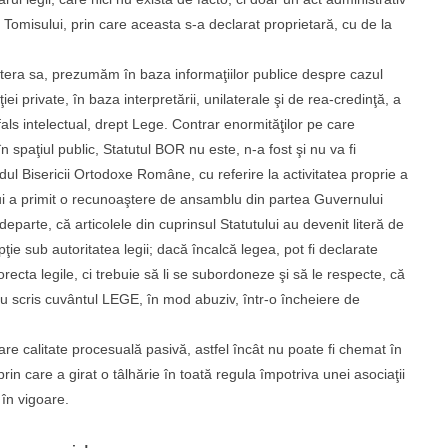
omisului, prin care aceasta s-a declarat proprietară, cu de la
litera sa, prezumăm în baza informaţiilor publice despre cazul
ei private, în baza interpretării, unilaterale şi de rea-credinţă, a
 fals intelectual, drept Lege. Contrar enormităţilor pe care
 spaţiul public, Statutul BOR nu este, n-a fost şi nu va fi
l Bisericii Ortodoxe Române, cu referire la activitatea proprie a
lui a primit o recunoaştere de ansamblu din partea Guvernului
arte, că articolele din cuprinsul Statutului au devenit literă de
ie sub autoritatea legii; dacă încalcă legea, pot fi declarate
orecta legile, ci trebuie să li se subordoneze şi să le respecte, că
au scris cuvântul LEGE, în mod abuziv, într-o încheiere de
are calitate procesuală pasivă, astfel încât nu poate fi chemat în
in care a girat o tâlhărie în toată regula împotriva unei asociaţii
a în vigoare.