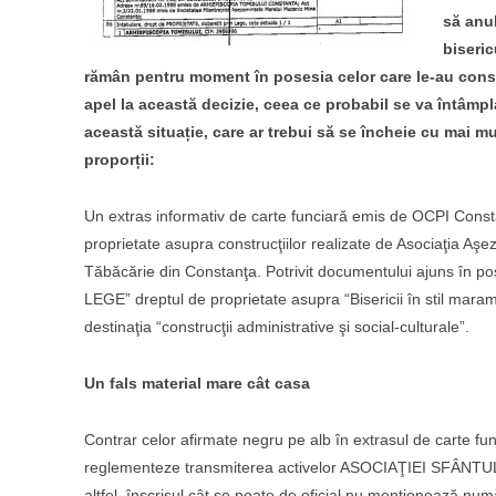
să anul
biseric
rămân pentru moment în posesia celor care le-au constru
apel la această decizie, ceea ce probabil se va întâmpla
această situație, care ar trebui să se încheie cu mai m
proporții:
Un extras informativ de carte funciară emis de OCPI Consta
proprietate asupra construcţiilor realizate de Asociaţia Aş
Tăbăcărie din Constanţa. Potrivit documentului ajuns în 
LEGE” dreptul de proprietate asupra “Bisericii în stil ma
destinaţia “construcţii administrative şi social-culturale”.
Un fals material mare cât casa
Contrar celor afirmate negru pe alb în extrasul de carte fun
reglementeze transmiterea activelor ASOCIAŢIEI SFÂNTU
altfel, înscrisul cât se poate de oficial nu menţionează număr