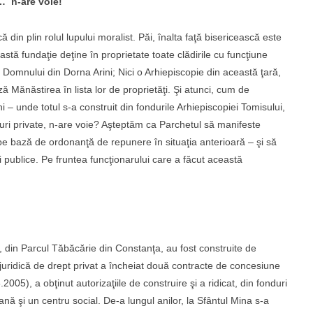
u… n-are voie!
 din plin rolul lupului moralist. Păi, înalta faţă bisericească este
astă fundaţie deţine în proprietate toate clădirile cu funcţiune
i Domnului din Dorna Arini; Nici o Arhiepiscopie din această ţară,
 Mănăstirea în lista lor de proprietăţi. Şi atunci, cum de
 – unde totul s-a construit din fondurile Arhiepiscopiei Tomisului,
nduri private, n-are voie? Aşteptăm ca Parchetul să manifeste
a pe bază de ordonanţă de repunere în situaţia anterioară – şi să
ri publice. Pe fruntea funcţionarului care a făcut această
 din Parcul Tăbăcărie din Constanţa, au fost construite de
uridică de drept privat a încheiat două contracte de concesiune
5), a obţinut autorizaţiile de construire şi a ridicat, din fonduri
ă şi un centru social. De-a lungul anilor, la Sfântul Mina s-a