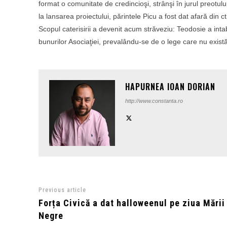
format o comunitate de credincioşi, strânşi în jurul preotulu
la lansarea proiectului, părintele Picu a fost dat afară din cti
Scopul caterisirii a devenit acum străveziu: Teodosie a intab
bunurilor Asociaţiei, prevalându-se de o lege care nu există
HAPURNEA IOAN DORIAN
http://www.constanta.ro
Previous article
Forța Civică a dat halloweenul pe ziua Mării
Negre