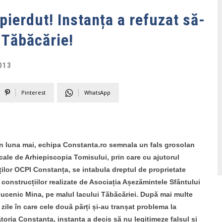
pierdut! Instanța a refuzat să-
n Tăbăcărie!
013
Pinterest
WhatsApp
in luna mai, echipa Constanta.ro semnala un fals grosolan
cale de Arhiepiscopia Tomisului, prin care cu ajutorul
ilor OCPI Constanța, se intabula dreptul de proprietate
construcțiilor realizate de Asociația Așezămintele Sfântului
ucenic Mina, pe malul lacului Tăbăcăriei. După mai multe
 zile în care cele două părți și-au tranșat problema la
oria Constanța, instanța a decis să nu legitimeze falsul și