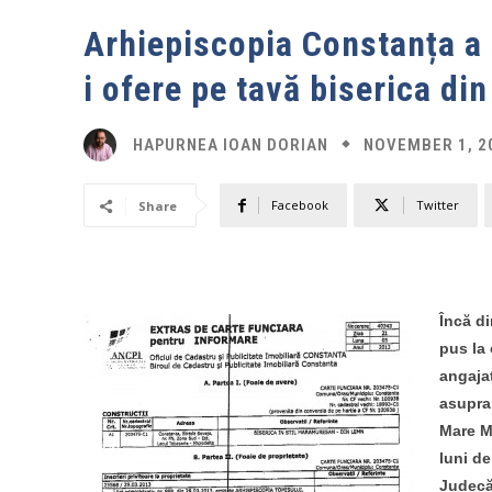
Arhiepiscopia Constanța a 
i ofere pe tavă biserica di
NOVEMBER 1, 2
HAPURNEA IOAN DORIAN
Facebook
Twitter
Share
Încă d
pus la 
angajaț
asupra 
Mare M
luni de
Judecăt