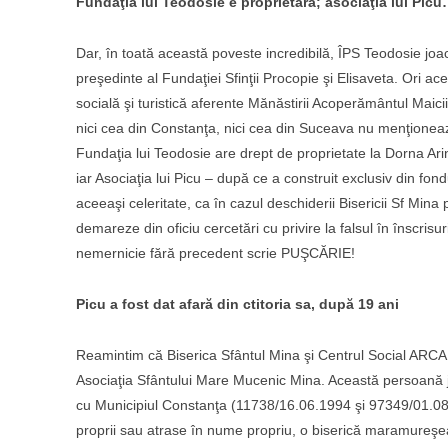
Fundaţia lui Teodosie e proprietară; asociaţia lui Pic
Dar, în toată această poveste incredibilă, ÎPS Teodosie joacă
preşedinte al Fundaţiei Sfinţii Procopie şi Elisaveta. Ori ace
socială şi turistică aferente Mănăstirii Acoperământul Maici
nici cea din Constanţa, nici cea din Suceava nu menţionează
Fundaţia lui Teodosie are drept de proprietate la Dorna Arini
iar Asociaţia lui Picu – după ce a construit exclusiv din fo
aceeaşi celeritate, ca în cazul deschiderii Bisericii Sf Min
demareze din oficiu cercetări cu privire la falsul în înscrisu
nemernicie fără precedent scrie PUŞCĂRIE!
Picu a fost dat afară din ctitoria sa, după 19 ani
Reamintim că Biserica Sfântul Mina şi Centrul Social ARCA,
Asociaţia Sfântului Mare Mucenic Mina. Această persoană j
cu Municipiul Constanţa (11738/16.06.1994 şi 97349/01.08.200
proprii sau atrase în nume propriu, o biserică maramureşean