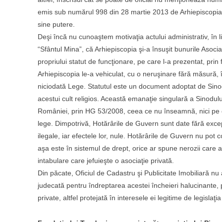
emis sub numărul 998 din 28 martie 2013 de Arhiepiscopia T
sine putere.
Deşi încă nu cunoaştem motivaţia actului administrativ, în 
“Sfântul Mina”, că Arhiepiscopia şi-a însuşit bunurile Asociaţi
propriului statut de funcţionare, pe care l-a prezentat, prin
Arhiepiscopia le-a vehiculat, cu o neruşinare fără măsură, în
niciodată Lege. Statutul este un document adoptat de Sinodu
acestui cult religios. Această emanaţie singulară a Sinodu
României, prin HG 53/2008, ceea ce nu înseamnă, nici pe dep
lege. Dimpotrivă, Hotărârile de Guvern sunt date fără excepţ
ilegale, iar efectele lor, nule. Hotărârile de Guvern nu pot c
aşa este în sistemul de drept, orice ar spune nerozii care 
intabulare care jefuieşte o asociaţie privată.
Din păcate, Oficiul de Cadastru şi Publicitate Imobiliară nu 
judecată pentru îndreptarea acestei încheieri halucinante, pr
private, altfel protejată în interesele ei legitime de legislaţi