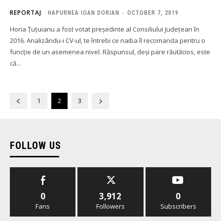
REPORTAJ
HAPURNEA IOAN DORIAN
-
OCTOBER 7, 2019
Horia Țuțuianu a fost votat președinte al Consiliului Județean în
2016. Analizându-i CV-ul, te întrebi ce naiba îl recomanda pentru o
funcție de un asemenea nivel. Răspunsul, deși pare răutăcios, este
că...
1
2
3
FOLLOW US
0
3,912
0
Fans
Followers
Subscribers