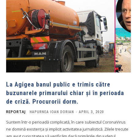
La Agigea banul public e trimis către
buzunarele primarului chiar și în perioada
de criză. Procurorii dorm.
REPORTAJ
HAPURNEA IOAN DORIAN
-
APRIL 3, 2020
Suntem într-o perioadă complicată, în care subiectul CoronaVirus
ne domină existența și implicit activitatea jurnalistică. Zilele trecute
am avut curiozitatea să verificăm dacă primăriile din județul